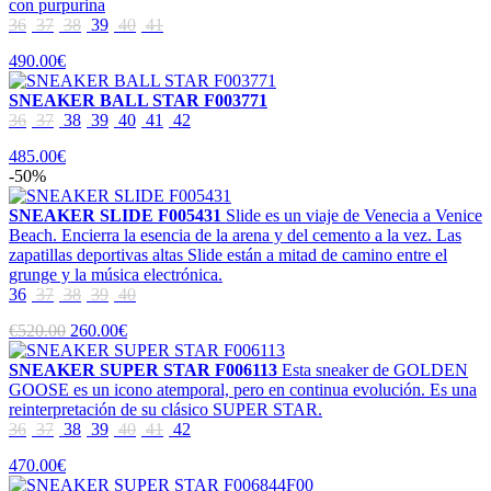
con purpurina
36
37
38
39
40
41
490.00€
SNEAKER BALL STAR F003771
36
37
38
39
40
41
42
485.00€
-50%
SNEAKER SLIDE F005431
Slide es un viaje de Venecia a Venice
Beach. Encierra la esencia de la arena y del cemento a la vez. Las
zapatillas deportivas altas Slide están a mitad de camino entre el
grunge y la música electrónica.
36
37
38
39
40
€520.00
260.00€
SNEAKER SUPER STAR F006113
Esta sneaker de GOLDEN
GOOSE es un icono atemporal, pero en continua evolución. Es una
reinterpretación de su clásico SUPER STAR.
36
37
38
39
40
41
42
470.00€