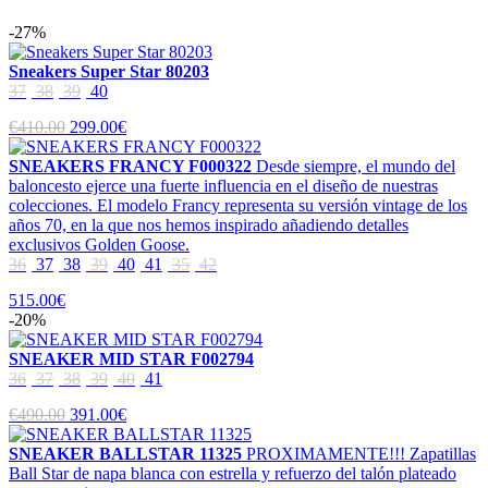
-27%
Sneakers Super Star 80203
37
38
39
40
€410.00
299.00€
SNEAKERS FRANCY F000322
Desde siempre, el mundo del
baloncesto ejerce una fuerte influencia en el diseño de nuestras
colecciones. El modelo Francy representa su versión vintage de los
años 70, en la que nos hemos inspirado añadiendo detalles
exclusivos Golden Goose.
36
37
38
39
40
41
35
42
515.00€
-20%
SNEAKER MID STAR F002794
36
37
38
39
40
41
€490.00
391.00€
SNEAKER BALLSTAR 11325
PROXIMAMENTE!!! Zapatillas
Ball Star de napa blanca con estrella y refuerzo del talón plateado