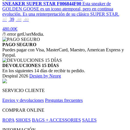
SNEAKER SUPER STAR F006844F00
Esta sneaker de
GOLDEN GOOSE es un icono atemporal, pero en continua
evolución. Es una reinterpretación de su clásico SUPER STAR.
37
39
38
40
480.00€
/!\ error getUserMedia.
PAGO SEGURO
Puedes pagar con Visa, MasterCard, Maestro, American Express y
Paypal.
DEVOLUCIONES 15 DÍAS
En los siguientes 14 días de recibir tu pedido.
Despiral 2026
Design by Neorg
SERVICIO CLIENTE
Envios y devoluciones
Preguntas frecuentes
COMPRAR ONLINE
ROPA
SHOES
BAGS + ACCESSORIES
SALES
INFORMACIÓN