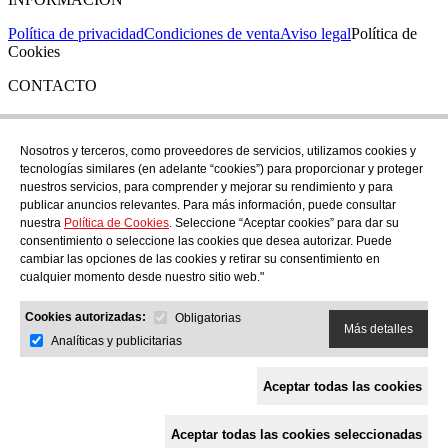
Política de privacidad
Condiciones de venta
Aviso legal
Política de
Cookies
CONTACTO
Si tienes cualquier duda puedes contactar con nosotros en nuestra
tienda de C/ Santa Clara 43, en Girona:
Nosotros y terceros, como proveedores de servicios, utilizamos cookies y
tecnologías similares (en adelante “cookies”) para proporcionar y proteger
TEL: +34 972 21 30 04
nuestros servicios, para comprender y mejorar su rendimiento y para
EMAIL: despiral@despiral.com
publicar anuncios relevantes. Para más información, puede consultar
nuestra
Política de Cookies
. Seleccione “Aceptar cookies” para dar su
SÍGUENOS EN
consentimiento o seleccione las cookies que desea autorizar. Puede
Instagram
cambiar las opciones de las cookies y retirar su consentimiento en
cualquier momento desde nuestro sitio web."
Financiado por la Unión Europea -
Cookies autorizadas:
NextGeneration EU
Obligatorias
Más detalles
Analíticas y publicitarias
Aceptar todas las cookies
Aceptar todas las cookies seleccionadas