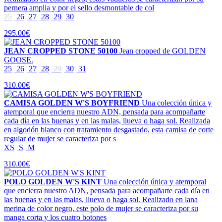
pernera amplia y por el sello desmontable de col
25
26
27
28
29
30
295.00€
JEAN CROPPED STONE 50100
Jean cropped de GOLDEN
GOOSE.
25
26
27
28
29
30
31
310.00€
CAMISA GOLDEN W'S BOYFRIEND
Una colección única y
atemporal que encierra nuestro ADN, pensada para acompañarte
cada día en las buenas y en las malas, llueva o haga sol. Realizada
en algodón blanco con tratamiento desgastado, esta camisa de corte
regular de mujer se caracteriza por s
XS
S
M
310.00€
POLO GOLDEN W'S KINT
Una colección única y atemporal
que encierra nuestro ADN, pensada para acompañarte cada día en
las buenas y en las malas, llueva o haga sol. Realizado en lana
merina de color negro, este polo de mujer se caracteriza por su
manga corta y los cuatro botones