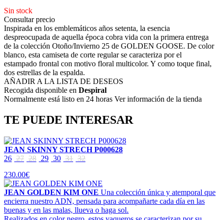
Sin stock
Consultar precio
Inspirada en los emblemáticos años setenta, la esencia
despreocupada de aquella época cobra vida con la primera entrega
de la colección Otoño/Invierno 25 de GOLDEN GOOSE. De color
blanco, esta camiseta de corte regular se caracteriza por el
estampado frontal con motivo floral multicolor. Y como toque final,
dos estrellas de la espalda.
AÑADIR A LA LISTA DE DESEOS
Recogida disponible en
Despiral
Normalmente está listo en 24 horas Ver información de la tienda
TE PUEDE INTERESAR
JEAN SKINNY STRECH P000628
26
27
28
29
30
31
32
230.00€
JEAN GOLDEN KIM ONE
Una colección única y atemporal que
encierra nuestro ADN, pensada para acompañarte cada día en las
buenas y en las malas, llueva o haga sol.
Realizados en color negro, estos vaqueros se caracterizan por su