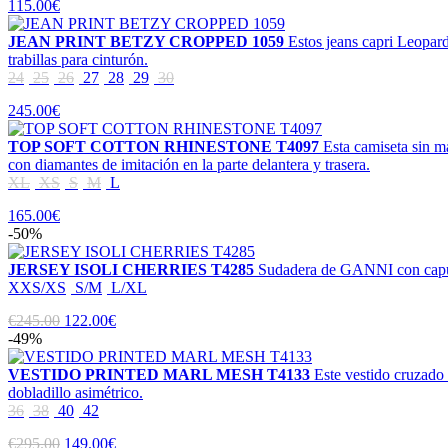
115.00€
JEAN PRINT BETZY CROPPED 1059
Estos jeans capri Leopar
trabillas para cinturón.
24
25
26
27
28
29
30
245.00€
TOP SOFT COTTON RHINESTONE T4097
Esta camiseta sin m
con diamantes de imitación en la parte delantera y trasera.
XL
XS
S
M
L
165.00€
-50%
JERSEY ISOLI CHERRIES T4285
Sudadera de GANNI con capuch
XXS/XS
S/M
L/XL
€245.00
122.00€
-49%
VESTIDO PRINTED MARL MESH T4133
Este vestido cruzado 
dobladillo asimétrico.
36
38
40
42
€295.00
149.00€