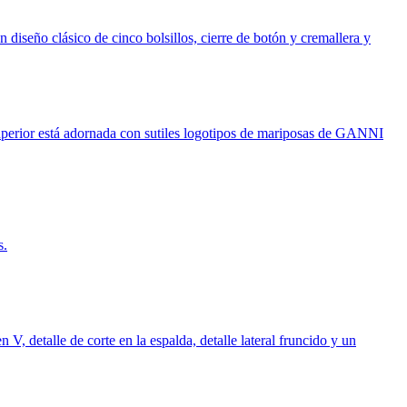
iseño clásico de cinco bolsillos, cierre de botón y cremallera y
uperior está adornada con sutiles logotipos de mariposas de GANNI
s.
, detalle de corte en la espalda, detalle lateral fruncido y un