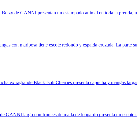
d Betzy de GANNI presentan un estampado animal en toda la prenda, un d
angas con mariposa tiene escote redondo y espalda cruzada. La parte s
a extragrande Black Isoli Cherries presenta capucha y mangas larga
de GANNI largo con frunces de malla de leopardo presenta un escote en V