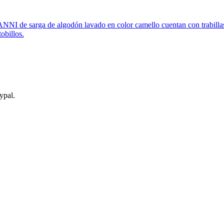
NNI de sarga de algodón lavado en color camello cuentan con trabillas 
tobillos.
ypal.