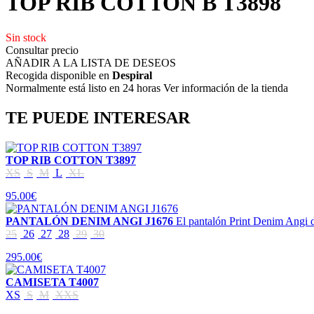
TOP RIB COTTON B T3898
Sin stock
Consultar precio
AÑADIR A LA LISTA DE DESEOS
Recogida disponible en
Despiral
Normalmente está listo en 24 horas Ver información de la tienda
TE PUEDE INTERESAR
TOP RIB COTTON T3897
XS
S
M
L
XL
95.00€
PANTALÓN DENIM ANGI J1676
El pantalón Print Denim Angi d
25
26
27
28
29
30
295.00€
CAMISETA T4007
XS
S
M
XXS