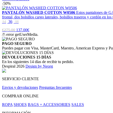
-50%
PANTALÓN WASHED COTTON W0506
Estos pantalones de GA
frontal, dos bolsillos cargo laterales, bolsillos traseros y cordón en los 
34
36
38
€275.00
137.00€
/!\ error getUserMedia.
PAGO SEGURO
Puedes pagar con Visa, MasterCard, Maestro, American Express y Pa
DEVOLUCIONES 15 DÍAS
En los siguientes 14 días de recibir tu pedido.
Despiral 2026
Design by Neorg
SERVICIO CLIENTE
Envios y devoluciones
Preguntas frecuentes
COMPRAR ONLINE
ROPA
SHOES
BAGS + ACCESSORIES
SALES