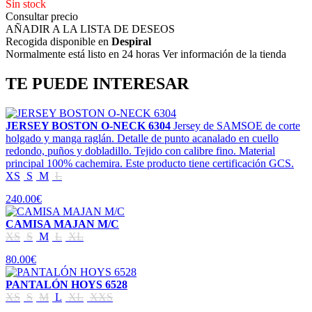
Sin stock
Consultar precio
AÑADIR A LA LISTA DE DESEOS
Recogida disponible en
Despiral
Normalmente está listo en 24 horas Ver información de la tienda
TE PUEDE INTERESAR
JERSEY BOSTON O-NECK 6304
Jersey de SAMSOE de corte
holgado y manga raglán. Detalle de punto acanalado en cuello
redondo, puños y dobladillo. Tejido con calibre fino. Material
principal 100% cachemira. Este producto tiene certificación GCS.
XS
S
M
L
240.00€
CAMISA MAJAN M/C
XS
S
M
L
XL
80.00€
PANTALÓN HOYS 6528
XS
S
M
L
XL
XXS