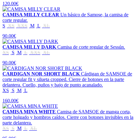
120.00€
CAMISA MILLY CLEAR
Un básico de Samose, la camisa de
corte regular.
S
XS
XXS
M
L
XL
90.00€
CAMISA MILLY DARK
Camisa de corte regular de Sessún.
XS
S
M
L
XXS
XL
90.00€
CARDIGAN NOR SHORT BLACK
Cárdigan de SAMSOE de
corte regular fit y silueta cropped. Cierre de botones en la parte
delantera. Cuello, puños y bajo de punto acanalado.
XS
S
M
L
160.00€
CAMISA MINA WHITE
Camisa de SAMSOE de manga corta,
corte holgado y hombros caídos. Cierre con botones invisibles en la
parte delantera.
XS
S
M
L
XL