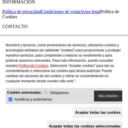
INFORMACIÓN
Política de privacidad
Condiciones de venta
Aviso legal
Política de
Cookies
CONTACTO
Si tienes cualquier duda puedes contactar con nosotros en nuestra
tienda de C/ Santa Clara 43, en Girona:
Nosotros y terceros, como proveedores de servicios, utilizamos cookies y
tecnologías similares (en adelante “cookies”) para proporcionar y proteger
TEL: +34 972 21 30 04
nuestros servicios, para comprender y mejorar su rendimiento y para
EMAIL: despiral@despiral.com
publicar anuncios relevantes. Para más información, puede consultar
nuestra
Política de Cookies
. Seleccione “Aceptar cookies” para dar su
SÍGUENOS EN
consentimiento o seleccione las cookies que desea autorizar. Puede
Instagram
cambiar las opciones de las cookies y retirar su consentimiento en
cualquier momento desde nuestro sitio web."
Financiado por la Unión Europea -
Cookies autorizadas:
NextGeneration EU
Obligatorias
Más detalles
Analíticas y publicitarias
Aceptar todas las cookies
Aceptar todas las cookies seleccionadas