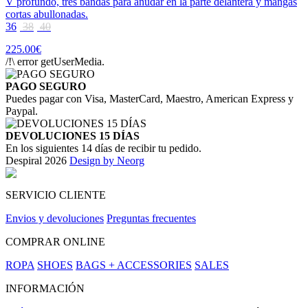
V profundo, tres bandas para anudar en la parte delantera y mangas
cortas abullonadas.
36
38
40
225.00€
/!\ error getUserMedia.
PAGO SEGURO
Puedes pagar con Visa, MasterCard, Maestro, American Express y
Paypal.
DEVOLUCIONES 15 DÍAS
En los siguientes 14 días de recibir tu pedido.
Despiral 2026
Design by Neorg
SERVICIO CLIENTE
Envios y devoluciones
Preguntas frecuentes
COMPRAR ONLINE
ROPA
SHOES
BAGS + ACCESSORIES
SALES
INFORMACIÓN