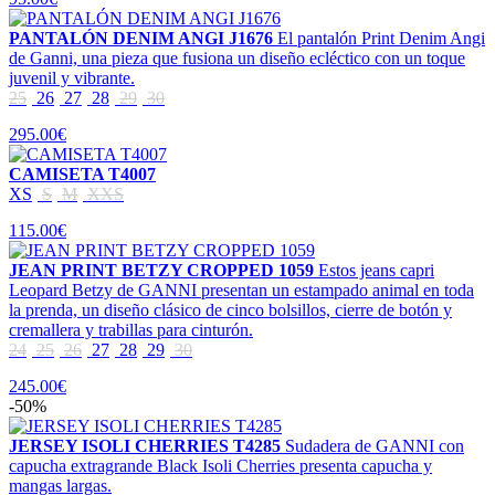
PANTALÓN DENIM ANGI J1676
El pantalón Print Denim Angi
de Ganni, una pieza que fusiona un diseño ecléctico con un toque
juvenil y vibrante.
25
26
27
28
29
30
295.00€
CAMISETA T4007
XS
S
M
XXS
115.00€
JEAN PRINT BETZY CROPPED 1059
Estos jeans capri
Leopard Betzy de GANNI presentan un estampado animal en toda
la prenda, un diseño clásico de cinco bolsillos, cierre de botón y
cremallera y trabillas para cinturón.
24
25
26
27
28
29
30
245.00€
-50%
JERSEY ISOLI CHERRIES T4285
Sudadera de GANNI con
capucha extragrande Black Isoli Cherries presenta capucha y
mangas largas.