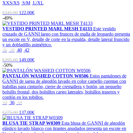
XXS/XS
S/M
L/XL
€245.00
122.00€
-49%
VESTIDO PRINTED MARL MESH T4133
Este vestido
cruzado de GANNI largo con frunces de malla de leopardo presenta
un escote en V, detalle de corte en la espalda, detalle lateral fruncido
y un dobladillo asimétrico.
36
38
40
42
€295.00
149.00€
-50%
PANTALÓN WASHED COTTON W0506
Estos pantalones de
GANNI de sarga de algodón lavado en color camello cuentan con
trabillas para cinturón, cierre de cremallera y botón, un pequeño
bolsillo frontal, dos bolsillos cargo laterales, bolsillos traseros y
cordón en los tobillos.
34
36
38
€275.00
137.00€
BLUSA TIE STRAP W0309
Esta blusa de GANNI de algodón
elástico lavado blanco con tirantes anudados presenta un escote en