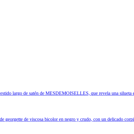
 vestido largo de satén de MESDEMOISELLES, que revela una silueta etér
gette de viscosa bicolor en negro y crudo, con un delicado corpiño 