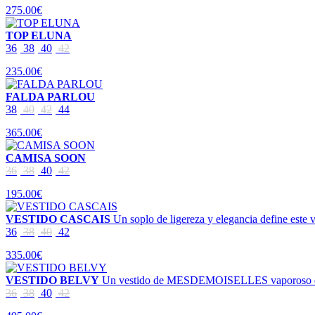
275.00€
TOP ELUNA
36
38
40
42
235.00€
FALDA PARLOU
38
40
42
44
365.00€
CAMISA SOON
36
38
40
42
195.00€
VESTIDO CASCAIS
Un soplo de ligereza y elegancia define este
36
38
40
42
335.00€
VESTIDO BELVY
Un vestido de MESDEMOISELLES vaporoso de geor
36
38
40
42