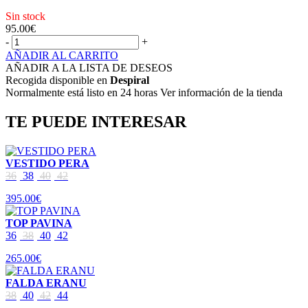
Sin stock
95.00
€
-
+
AÑADIR AL CARRITO
AÑADIR A LA LISTA DE DESEOS
Recogida disponible en
Despiral
Normalmente está listo en 24 horas Ver información de la tienda
TE PUEDE INTERESAR
VESTIDO PERA
36
38
40
42
395.00€
TOP PAVINA
36
38
40
42
265.00€
FALDA ERANU
38
40
42
44