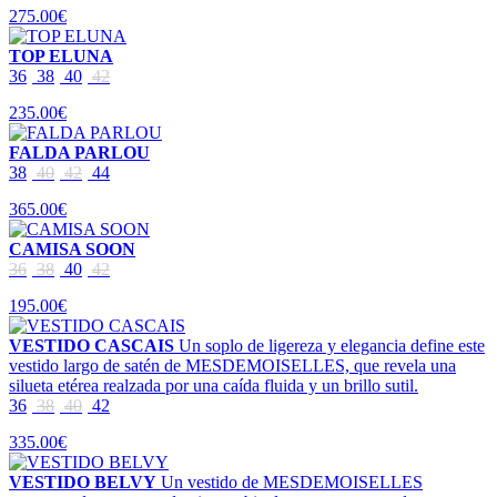
275.00€
TOP ELUNA
36
38
40
42
235.00€
FALDA PARLOU
38
40
42
44
365.00€
CAMISA SOON
36
38
40
42
195.00€
VESTIDO CASCAIS
Un soplo de ligereza y elegancia define este
vestido largo de satén de MESDEMOISELLES, que revela una
silueta etérea realzada por una caída fluida y un brillo sutil.
36
38
40
42
335.00€
VESTIDO BELVY
Un vestido de MESDEMOISELLES