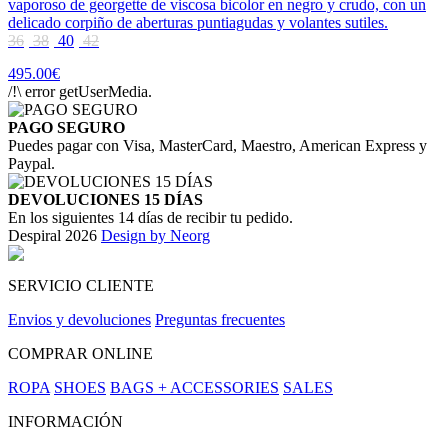
vaporoso de georgette de viscosa bicolor en negro y crudo, con un
delicado corpiño de aberturas puntiagudas y volantes sutiles.
36
38
40
42
495.00€
/!\ error getUserMedia.
PAGO SEGURO
Puedes pagar con Visa, MasterCard, Maestro, American Express y
Paypal.
DEVOLUCIONES 15 DÍAS
En los siguientes 14 días de recibir tu pedido.
Despiral 2026
Design by Neorg
SERVICIO CLIENTE
Envios y devoluciones
Preguntas frecuentes
COMPRAR ONLINE
ROPA
SHOES
BAGS + ACCESSORIES
SALES
INFORMACIÓN