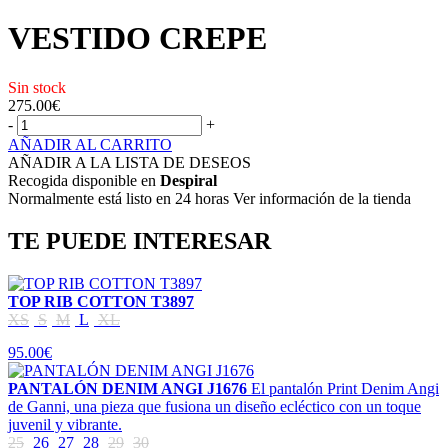
VESTIDO CREPE
Sin stock
275.00
€
-
+
AÑADIR AL CARRITO
AÑADIR A LA LISTA DE DESEOS
Recogida disponible en
Despiral
Normalmente está listo en 24 horas Ver información de la tienda
TE PUEDE INTERESAR
TOP RIB COTTON T3897
XS
S
M
L
XL
95.00€
PANTALÓN DENIM ANGI J1676
El pantalón Print Denim Angi
de Ganni, una pieza que fusiona un diseño ecléctico con un toque
juvenil y vibrante.
25
26
27
28
29
30