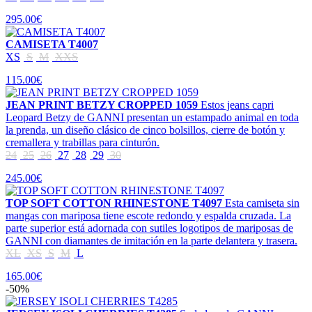
295.00€
CAMISETA T4007
XS
S
M
XXS
115.00€
JEAN PRINT BETZY CROPPED 1059
Estos jeans capri
Leopard Betzy de GANNI presentan un estampado animal en toda
la prenda, un diseño clásico de cinco bolsillos, cierre de botón y
cremallera y trabillas para cinturón.
24
25
26
27
28
29
30
245.00€
TOP SOFT COTTON RHINESTONE T4097
Esta camiseta sin
mangas con mariposa tiene escote redondo y espalda cruzada. La
parte superior está adornada con sutiles logotipos de mariposas de
GANNI con diamantes de imitación en la parte delantera y trasera.
XL
XS
S
M
L
165.00€
-50%