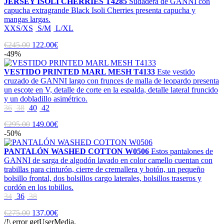
JERSEY ISOLI CHERRIES T4285
Sudadera de GANNI con
capucha extragrande Black Isoli Cherries presenta capucha y
mangas largas.
XXS/XS
S/M
L/XL
€245.00
122.00€
-49%
VESTIDO PRINTED MARL MESH T4133
Este vestido
cruzado de GANNI largo con frunces de malla de leopardo presenta
un escote en V, detalle de corte en la espalda, detalle lateral fruncido
y un dobladillo asimétrico.
36
38
40
42
€295.00
149.00€
-50%
PANTALÓN WASHED COTTON W0506
Estos pantalones de
GANNI de sarga de algodón lavado en color camello cuentan con
trabillas para cinturón, cierre de cremallera y botón, un pequeño
bolsillo frontal, dos bolsillos cargo laterales, bolsillos traseros y
cordón en los tobillos.
34
36
38
€275.00
137.00€
/!\ error getUserMedia.