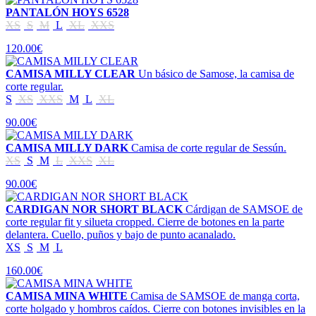
PANTALÓN HOYS 6528
XS
S
M
L
XL
XXS
120.00€
CAMISA MILLY CLEAR
Un básico de Samose, la camisa de
corte regular.
S
XS
XXS
M
L
XL
90.00€
CAMISA MILLY DARK
Camisa de corte regular de Sessún.
XS
S
M
L
XXS
XL
90.00€
CARDIGAN NOR SHORT BLACK
Cárdigan de SAMSOE de
corte regular fit y silueta cropped. Cierre de botones en la parte
delantera. Cuello, puños y bajo de punto acanalado.
XS
S
M
L
160.00€
CAMISA MINA WHITE
Camisa de SAMSOE de manga corta,
corte holgado y hombros caídos. Cierre con botones invisibles en la