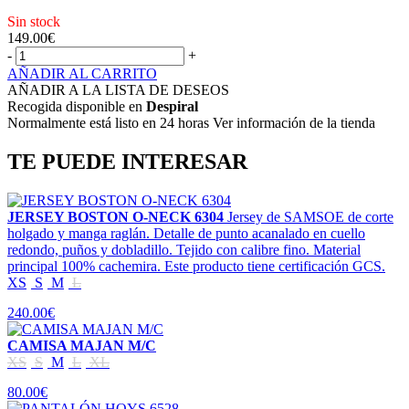
Sin stock
149.00
€
-
+
AÑADIR AL CARRITO
AÑADIR A LA LISTA DE DESEOS
Recogida disponible en
Despiral
Normalmente está listo en 24 horas Ver información de la tienda
TE PUEDE INTERESAR
JERSEY BOSTON O-NECK 6304
Jersey de SAMSOE de corte
holgado y manga raglán. Detalle de punto acanalado en cuello
redondo, puños y dobladillo. Tejido con calibre fino. Material
principal 100% cachemira. Este producto tiene certificación GCS.
XS
S
M
L
240.00€
CAMISA MAJAN M/C
XS
S
M
L
XL
80.00€