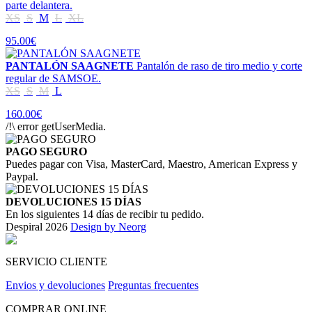
parte delantera.
XS
S
M
L
XL
95.00€
PANTALÓN SAAGNETE
Pantalón de raso de tiro medio y corte
regular de SAMSOE.
XS
S
M
L
160.00€
/!\ error getUserMedia.
PAGO SEGURO
Puedes pagar con Visa, MasterCard, Maestro, American Express y
Paypal.
DEVOLUCIONES 15 DÍAS
En los siguientes 14 días de recibir tu pedido.
Despiral 2026
Design by Neorg
SERVICIO CLIENTE
Envios y devoluciones
Preguntas frecuentes
COMPRAR ONLINE