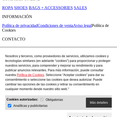
ROPA
SHOES
BAGS + ACCESSORIES
SALES
INFORMACIÓN
Política de privacidad
Condiciones de venta
Aviso legal
Política de
Cookies
CONTACTO
Si tienes cualquier duda puedes contactar con nosotros en nuestra
tienda de C/ Santa Clara 43, en Girona:
Nosotros y terceros, como proveedores de servicios, utilizamos cookies y
tecnologías similares (en adelante “cookies”) para proporcionar y proteger
TEL: +34 972 21 30 04
nuestros servicios, para comprender y mejorar su rendimiento y para
EMAIL: despiral@despiral.com
publicar anuncios relevantes. Para más información, puede consultar
nuestra
Política de Cookies
. Seleccione “Aceptar cookies” para dar su
SÍGUENOS EN
consentimiento o seleccione las cookies que desea autorizar. Puede
Instagram
cambiar las opciones de las cookies y retirar su consentimiento en
cualquier momento desde nuestro sitio web."
Financiado por la Unión Europea -
Cookies autorizadas:
NextGeneration EU
Obligatorias
Más detalles
Analíticas y publicitarias