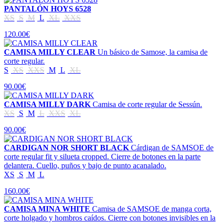
PANTALÓN HOYS 6528
XS
S
M
L
XL
XXS
120.00€
CAMISA MILLY CLEAR
Un básico de Samose, la camisa de
corte regular.
S
XS
XXS
M
L
XL
90.00€
CAMISA MILLY DARK
Camisa de corte regular de Sessún.
XS
S
M
L
XXS
XL
90.00€
CARDIGAN NOR SHORT BLACK
Cárdigan de SAMSOE de
corte regular fit y silueta cropped. Cierre de botones en la parte
delantera. Cuello, puños y bajo de punto acanalado.
XS
S
M
L
160.00€
CAMISA MINA WHITE
Camisa de SAMSOE de manga corta,
corte holgado y hombros caídos. Cierre con botones invisibles en la