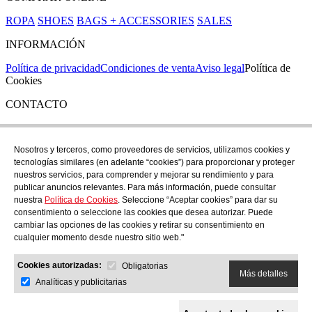
ROPA
SHOES
BAGS + ACCESSORIES
SALES
INFORMACIÓN
Política de privacidad
Condiciones de venta
Aviso legal
Política de
Cookies
CONTACTO
Si tienes cualquier duda puedes contactar con nosotros en nuestra
tienda de C/ Santa Clara 43, en Girona:
Nosotros y terceros, como proveedores de servicios, utilizamos cookies y
tecnologías similares (en adelante “cookies”) para proporcionar y proteger
TEL: +34 972 21 30 04
nuestros servicios, para comprender y mejorar su rendimiento y para
EMAIL: despiral@despiral.com
publicar anuncios relevantes. Para más información, puede consultar
nuestra
Política de Cookies
. Seleccione “Aceptar cookies” para dar su
SÍGUENOS EN
consentimiento o seleccione las cookies que desea autorizar. Puede
Instagram
cambiar las opciones de las cookies y retirar su consentimiento en
cualquier momento desde nuestro sitio web."
Financiado por la Unión Europea -
Cookies autorizadas:
NextGeneration EU
Obligatorias
Más detalles
Analíticas y publicitarias