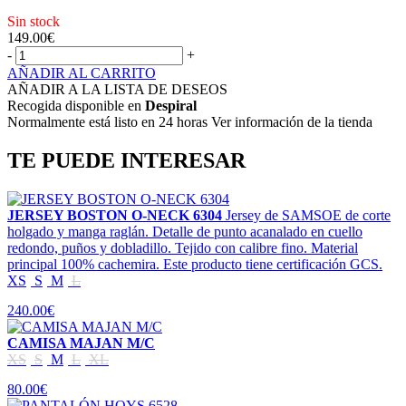
Sin stock
149.00
€
-
+
AÑADIR AL CARRITO
AÑADIR A LA LISTA DE DESEOS
Recogida disponible en
Despiral
Normalmente está listo en 24 horas Ver información de la tienda
TE PUEDE INTERESAR
JERSEY BOSTON O-NECK 6304
Jersey de SAMSOE de corte
holgado y manga raglán. Detalle de punto acanalado en cuello
redondo, puños y dobladillo. Tejido con calibre fino. Material
principal 100% cachemira. Este producto tiene certificación GCS.
XS
S
M
L
240.00€
CAMISA MAJAN M/C
XS
S
M
L
XL
80.00€