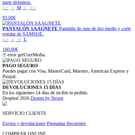
parte delantera.
XS
S
M
L
XL
95.00€
PANTALÓN SAAGNETE
Pantalón de raso de tiro medio y corte
regular de SAMSOE.
XS
S
M
L
160.00€
/!\ error getUserMedia.
PAGO SEGURO
Puedes pagar con Visa, MasterCard, Maestro, American Express y
Paypal.
DEVOLUCIONES 15 DÍAS
En los siguientes 14 días de recibir tu pedido.
Despiral 2026
Design by Neorg
SERVICIO CLIENTE
Envios y devoluciones
Preguntas frecuentes
COMPRAR ONLINE