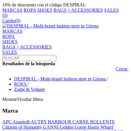
10% de descuento con el código DESPIRAL
MARCAS
ROPA
SHOES
BAGS + ACCESSORIES
SALES
(
0
)
Carrito
(0)
MARCAS
ROPA
SHOES
BAGS + ACCESSORIES
SALES
Resultados de la búsqueda
Cerrar
DESPIRAL - Multi-brand fashion store in Girona
/
ROPA
/
Zadig & Voltaire
Mostrar/Ocultar filtros
Marca
APC
ApuntoB
AUTRY
BARBOUR
CARNE BOLLENTE
Citizens of Humanity
GANNI
Golden Goose
Harris Wharrf