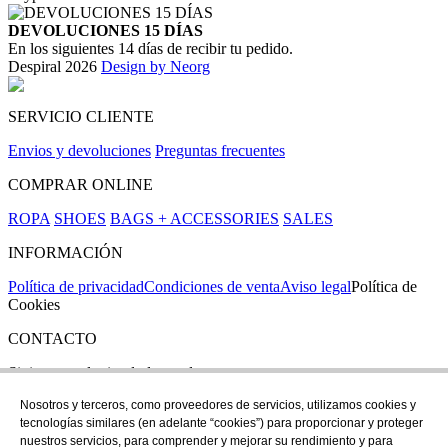
DEVOLUCIONES 15 DÍAS
En los siguientes 14 días de recibir tu pedido.
Despiral 2026
Design by Neorg
SERVICIO CLIENTE
Envios y devoluciones
Preguntas frecuentes
COMPRAR ONLINE
ROPA
SHOES
BAGS + ACCESSORIES
SALES
INFORMACIÓN
Política de privacidad
Condiciones de venta
Aviso legal
Política de
Cookies
CONTACTO
Si tienes cualquier duda puedes contactar con nosotros en nuestra
tienda de C/ Santa Clara 43, en Girona:
Nosotros y terceros, como proveedores de servicios, utilizamos cookies y
tecnologías similares (en adelante “cookies”) para proporcionar y proteger
TEL: +34 972 21 30 04
nuestros servicios, para comprender y mejorar su rendimiento y para
EMAIL: despiral@despiral.com