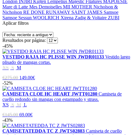
London
INJIRI
Kujten
Lempelius
Majestic Filatures
MAPOÉSIE
Mare di Latte
Mes Demoiselles
MII
MOTHER
Nicholson &
Nicholson
RE DONE
RUNAWAY
SAINT JAMES
Samsoe
Samsoe
Sessun
WOOLRICH
Xirena
Zadig & Voltaire
ZUBI
Aplicar filtros
Resultados por página:
-45%
VESTIDO RAJA HC PLISSE WIN JWDR01133
Vestido largo
plisado de mangas cortas.
XS
S
M
€275.00
149.00€
-52%
CAMISETA CLOE HC HEART JWTT01280
Camiseta de
cuello redondo sin mangas con estampado y strass.
XS
S
M
L
€145.00
69.00€
-43%
CAMISETATEDDA TC Z JWTS02883
Camiseta de cuello