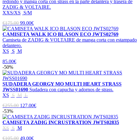
redondo y manga corta con strass en la parte delantera y trasera de
ZADIG & VOLTAIRE.
XXS/XS
S/M
€175.00
99.00€
CAMISETA WALK ICO BLASON ECO JWTS02769
Camiseta de ZADIG & VOLTAIRE de manga corta con estampado
delantero.
XS
S
M
85.00€
-50%
SUDADERA GEORGY MO MULTI HEART STRASS
JWSS01690
Sudadera con capucha y adornos de strass.
XS
S
M
L
€255.00
127.00€
-53%
CAMISETA ZADIG INCRUSTRATION JWTS02835
XS
S
M
€105.00
49.00€