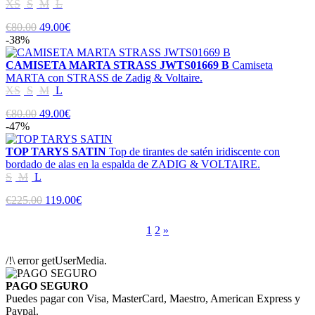
XS
S
M
L
€80.00
49.00€
-38%
CAMISETA MARTA STRASS JWTS01669 B
Camiseta
MARTA con STRASS de Zadig & Voltaire.
XS
S
M
L
€80.00
49.00€
-47%
TOP TARYS SATIN
Top de tirantes de satén iridiscente con
bordado de alas en la espalda de ZADIG & VOLTAIRE.
S
M
L
€225.00
119.00€
1
2
»
/!\ error getUserMedia.
PAGO SEGURO
Puedes pagar con Visa, MasterCard, Maestro, American Express y
Paypal.