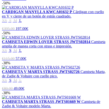
-50%
CARDIGAN MANYLLA KWCA01632 P
Cárdigan con cuello
en V y cierre de un botón de estrás cuadrado.
XS
S
M
L
€395.00
197.00€
-50%
CAMISETA EDWIN LOVER STRASS JWTS02814
Camiseta
amplia de manga corta con strass e impresión.
XS
S
M
L
€115.00
57.00€
-38%
CAMISETA V MARTA STRASS JWTS02726
Camiseta Marta,
de Zadig & Voltaire con cuello pico.
XS
S
M
L
€80.00
49.00€
-38%
CAMISETA MARTA STRASS JWTS01669 W
Camiseta de
Zadig & Voltaire modelo Marta.