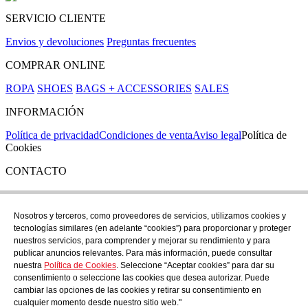
SERVICIO CLIENTE
Envios y devoluciones
Preguntas frecuentes
COMPRAR ONLINE
ROPA
SHOES
BAGS + ACCESSORIES
SALES
INFORMACIÓN
Política de privacidad
Condiciones de venta
Aviso legal
Política de
Cookies
CONTACTO
Si tienes cualquier duda puedes contactar con nosotros en nuestra
tienda de C/ Santa Clara 43, en Girona:
Nosotros y terceros, como proveedores de servicios, utilizamos cookies y
tecnologías similares (en adelante “cookies”) para proporcionar y proteger
TEL: +34 972 21 30 04
nuestros servicios, para comprender y mejorar su rendimiento y para
EMAIL: despiral@despiral.com
publicar anuncios relevantes. Para más información, puede consultar
nuestra
Política de Cookies
. Seleccione “Aceptar cookies” para dar su
SÍGUENOS EN
consentimiento o seleccione las cookies que desea autorizar. Puede
Instagram
cambiar las opciones de las cookies y retirar su consentimiento en
cualquier momento desde nuestro sitio web."