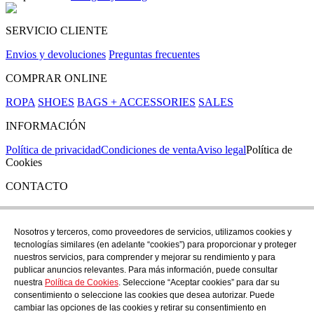
SERVICIO CLIENTE
Envios y devoluciones
Preguntas frecuentes
COMPRAR ONLINE
ROPA
SHOES
BAGS + ACCESSORIES
SALES
INFORMACIÓN
Política de privacidad
Condiciones de venta
Aviso legal
Política de
Cookies
CONTACTO
Si tienes cualquier duda puedes contactar con nosotros en nuestra
tienda de C/ Santa Clara 43, en Girona:
Nosotros y terceros, como proveedores de servicios, utilizamos cookies y
tecnologías similares (en adelante “cookies”) para proporcionar y proteger
TEL: +34 972 21 30 04
nuestros servicios, para comprender y mejorar su rendimiento y para
EMAIL: despiral@despiral.com
publicar anuncios relevantes. Para más información, puede consultar
nuestra
Política de Cookies
. Seleccione “Aceptar cookies” para dar su
SÍGUENOS EN
consentimiento o seleccione las cookies que desea autorizar. Puede
Instagram
cambiar las opciones de las cookies y retirar su consentimiento en