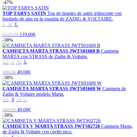
-47%
TOP TARYS SATIN
Top de tirantes de satén iridiscente con
bordado de alas en la espalda de ZADIG & VOLTAIRE.
S
M
L
€225.00
119.00€
-38%
CAMISETA MARTA STRASS JWTS01669 B
Camiseta
MARTA con STRASS de Zadig & Voltaire.
XS
S
M
L
€80.00
49.00€
-38%
CAMISETA MARTA STRASS JWTS01669 W
Camiseta de
Zadig & Voltaire modelo Marta.
XS
S
M
L
€80.00
49.00€
-38%
CAMISETA V MARTA STRASS JWTS02726
Camiseta Marta,
de Zadig & Voltaire con cuello pico.