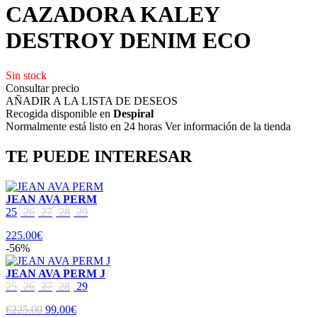
CAZADORA KALEY
DESTROY DENIM ECO
Sin stock
Consultar precio
AÑADIR A LA LISTA DE DESEOS
Recogida disponible en
Despiral
Normalmente está listo en 24 horas Ver información de la tienda
TE PUEDE INTERESAR
JEAN AVA PERM
25
26
27
28
29
225.00€
-56%
JEAN AVA PERM J
25
26
27
28
29
€225.00
99.00€