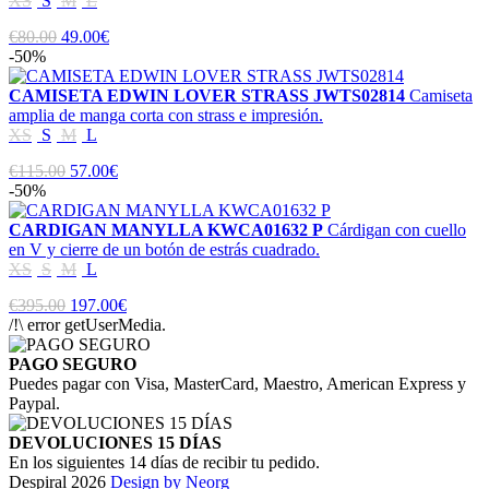
XS
S
M
L
€80.00
49.00€
-50%
CAMISETA EDWIN LOVER STRASS JWTS02814
Camiseta
amplia de manga corta con strass e impresión.
XS
S
M
L
€115.00
57.00€
-50%
CARDIGAN MANYLLA KWCA01632 P
Cárdigan con cuello
en V y cierre de un botón de estrás cuadrado.
XS
S
M
L
€395.00
197.00€
/!\ error getUserMedia.
PAGO SEGURO
Puedes pagar con Visa, MasterCard, Maestro, American Express y
Paypal.
DEVOLUCIONES 15 DÍAS
En los siguientes 14 días de recibir tu pedido.
Despiral 2026
Design by Neorg