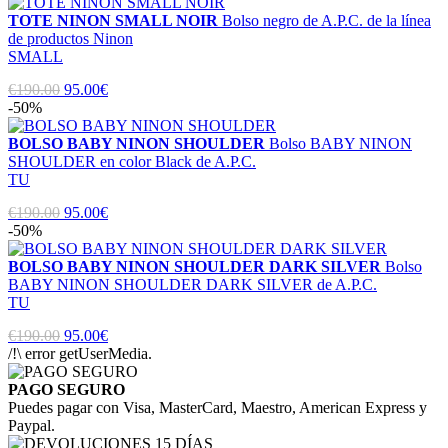
TOTE NINON SMALL NOIR
Bolso negro de A.P.C. de la línea
de productos Ninon
SMALL
€190.00
95.00€
-50%
BOLSO BABY NINON SHOULDER
Bolso BABY NINON
SHOULDER en color Black de A.P.C.
TU
€190.00
95.00€
-50%
BOLSO BABY NINON SHOULDER DARK SILVER
Bolso
BABY NINON SHOULDER DARK SILVER de A.P.C.
TU
€190.00
95.00€
/!\ error getUserMedia.
PAGO SEGURO
Puedes pagar con Visa, MasterCard, Maestro, American Express y
Paypal.