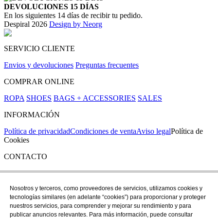
DEVOLUCIONES 15 DÍAS
En los siguientes 14 días de recibir tu pedido.
Despiral 2026
Design by Neorg
SERVICIO CLIENTE
Envios y devoluciones
Preguntas frecuentes
COMPRAR ONLINE
ROPA
SHOES
BAGS + ACCESSORIES
SALES
INFORMACIÓN
Política de privacidad
Condiciones de venta
Aviso legal
Política de
Cookies
CONTACTO
Si tienes cualquier duda puedes contactar con nosotros en nuestra
tienda de C/ Santa Clara 43, en Girona:
Nosotros y terceros, como proveedores de servicios, utilizamos cookies y
tecnologías similares (en adelante “cookies”) para proporcionar y proteger
TEL: +34 972 21 30 04
nuestros servicios, para comprender y mejorar su rendimiento y para
EMAIL: despiral@despiral.com
publicar anuncios relevantes. Para más información, puede consultar